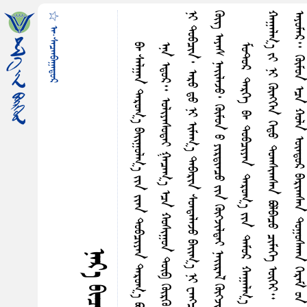
☆ ᠠ᠊·ᠰᠠᠴᠠᠠᠪᠠᠭᠠᠳᠤᠷ
᠃