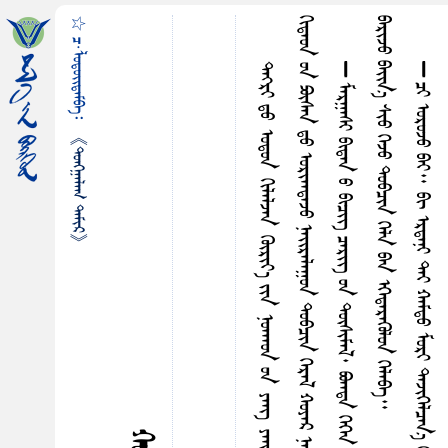
☆ ᠴ·ᠯᠤᠳᠤᠢ᠌ᠳᠠᠮᠪᠠ᠄
ᠪ
᠃
᠊᠊
《ᠲᠤᠩᠭ᠋ᠠᠯᠠᠭ ᠲᠠᠮᠢᠷ》