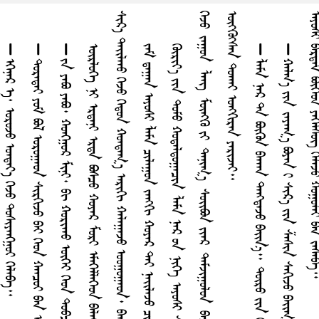
᠃
᠊᠊᠊᠊᠊᠊᠊᠊᠊᠊᠊᠊᠊ ᠡᠭᠡᠨᠡᠷ ᠡ᠂ ᠣᠷᠤᠵᠤ ᠣᠠᠳᠠᠶ᠎ᠠ ᠭᠡᠵᠤ ᠳᠤᠰᠢᠶᠠᠩᠭ᠋ᠤᠢ ᠭᠡᠯᠡᠪᠡ᠃
᠊᠊᠊᠊᠊᠊᠊᠊᠊᠊᠊᠊᠊᠊᠊ ᠵᠠ ᠶᠠᠪᠣ ᠶᠠᠪᠣ᠂ ᠬᠤᠩᠭ᠋ᠤᠷ ᠮᠢᠨᠢ᠂ ᠪᠢ ᠬᠤᠷᠢᠠᠠᠤ ᠦᠭᠡᠶ ᠭᠡᠳ ᠳᠤᠪᠴᠢᠨ ᠭᠡᠷ ᠤᠨ ᠵᠥᠭ᠌ ᠨᠠᠢ᠌ᠭᠤᠨ ᠶᠠᠪᠣᠵᠠᠢ᠃
ᠵᠠᠮ ᠳᠠᠭᠠᠨ ᠠᠶᠤᠰᠢ ᠯᠠᠮᠠ ᠴᠢᠯᠠᠭᠤᠨ ᠵᠠᠩᠭᠢ ᠬᠤᠶᠠᠷ ᠲᠡᠶ ᠨᠠᠢ᠌ᠯᠠᠵᠤ ᠴᠢᠨᠠᠠᠠᠰᠢ ᠶᠠᠪᠣᠯ᠎ᠠ᠃