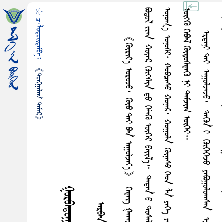
☆ ᠴ·ᠯᠤᠳᠤᠢ᠌ᠳᠠᠮᠪᠠ᠄
᠃
《ᠲᠤᠩᠭ᠋ᠠᠯᠠᠭ ᠲᠠᠮᠢᠷ》