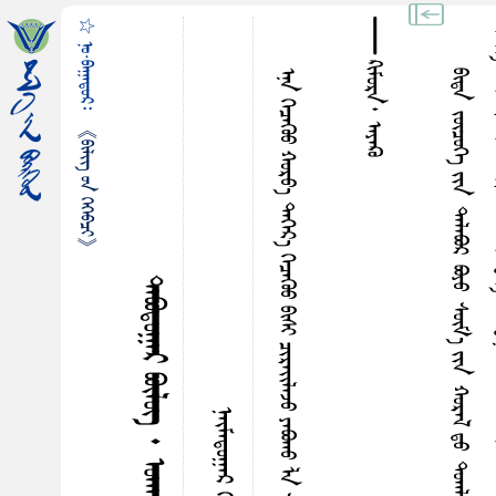
☆ ᠨᠣ᠋·ᠪᠠᠭᠠᠳᠤᠷ᠄
᠊᠊᠊᠊᠊᠊᠊᠊᠊᠊᠊᠊᠊᠊᠊᠊᠊᠊᠊᠊᠊᠊᠊᠊᠊᠊᠊᠊᠊᠊᠊᠊᠊ ᠺᠢᠮᠤᠷᠠ᠂ ᠠᠶᠠᠺᠦ
ᠡᠨᠡ ᠭᠡᠴᠡᠭᠦᠤ ᠬᠤᠷᠸ᠎ᠠ ᠳᠡᠭᠡᠷ᠎ᠡ ᠭᠡᠴᠡᠭᠦᠤ ᠪᠢᠰᠢ ᠴᠢᠷᠠᠢ᠌ᠯᠠᠵᠤ ᠶᠠᠪᠣᠬᠤ ᠯᠠ ᠰᠠᠢ᠌ᠬᠠᠨ ᠪᠣᠯᠪᠠ ᠦᠦ︕
《ᠪᠢᠯᠢᠭ᠌ ᠤᠨ ᠭᠡᠭᠡᠪᠴᠢ》