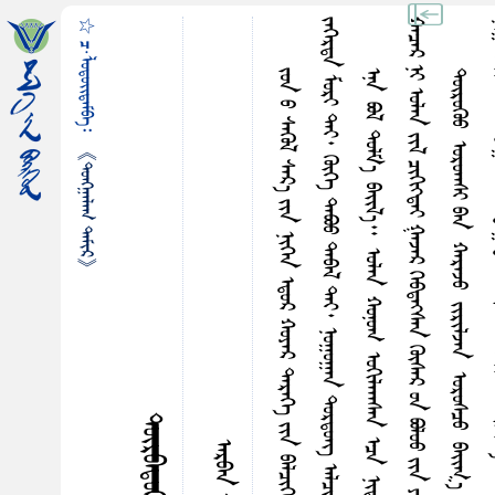
☆ ᠴ·ᠯᠤᠳᠤᠢ᠌ᠳᠠᠮᠪᠠ᠄
ᠵ
᠃
ᠬ
᠃
《ᠲᠤᠩᠭ᠋ᠠᠯᠠᠭ ᠲᠠᠮᠢᠷ》