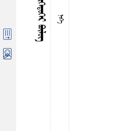
ᠨᠢᠭᠡᠳᠦᠭᠡᠷ ᠪᠦᠯᠦᠭ
ᠨᠢᠭᠡ