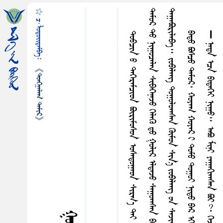
☆ ᠴ·ᠯᠤᠳᠤᠢ᠌ᠳᠠᠮᠪᠠ᠄
᠃
ᠪᠠᠳᠤ ᠪᠣᠰᠴᠤ ᠳᠠᠮᠤᠷ᠂ ᠬᠤᠶᠠᠭ ᠬᠤᠶᠠᠷ ᠢ ᠳᠤᠮᠤ ᠳᠤᠭᠤᠢ ᠨᠢᠳᠤ ᠪᠠᠷ ᠡᠭᠡᠯᠵᠢᠯᠡᠨ ᠰᠢᠷᠳᠠᠵᠤ ᠪᠠᠢ᠌ᠠᠠᠰᠠᠨ ᠶᠢᠡᠨ ᠠᠶᠤᠠᠠᠰᠠᠨ ᠵᠢᠪᠠᠭᠡᠢ ᠳᠠᠭᠤ ᠪᠠᠷ᠄
《ᠲᠤᠩᠭ᠋ᠠᠯᠠᠭ ᠲᠠᠮᠢᠷ》