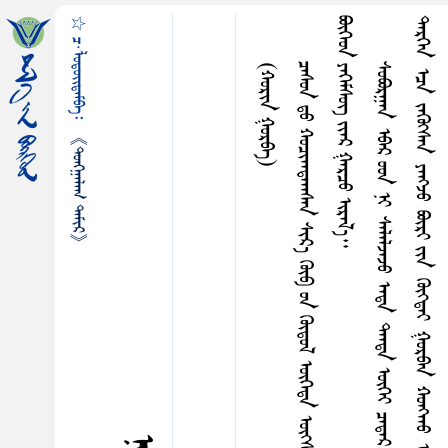
☆ ᠴ·ᠯᠤᠳᠤᠢ᠌ᠳᠠᠮᠪᠠ᠄
ᠪ
᠃
(ᠬᠤᠷᠢᠨ ᠭᠤᠷᠪᠠ)
《ᠲᠤᠩᠭ᠋ᠠᠯᠠᠭ ᠲᠠᠮᠢᠷ》