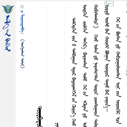
☆ ᠴ·ᠯᠤᠳᠤᠢ᠌ᠳᠠᠮᠪᠠ᠄
᠃
《ᠲᠤᠩᠭ᠋ᠠᠯᠠᠭ ᠲᠠᠮᠢᠷ》