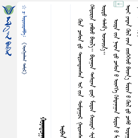
☆ ᠴ·ᠯᠤᠳᠤᠢ᠌ᠳᠠᠮᠪᠠ᠄
᠃
《ᠲᠤᠩᠭ᠋ᠠᠯᠠᠭ ᠲᠠᠮᠢᠷ》