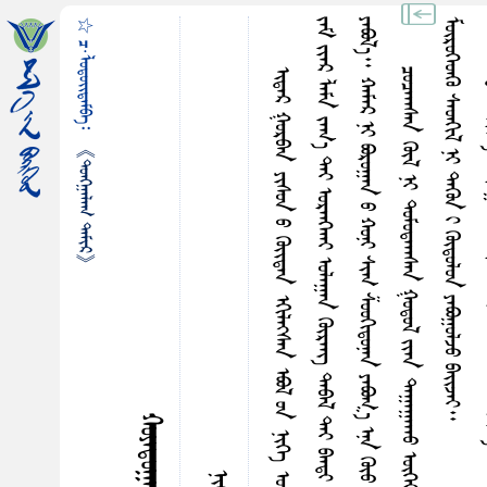
☆ ᠴ·ᠯᠤᠳᠤᠢ᠌ᠳᠠᠮᠪᠠ᠄
᠃
ᠮ
᠃
《ᠲᠤᠩᠭ᠋ᠠᠯᠠᠭ ᠲᠠᠮᠢᠷ》